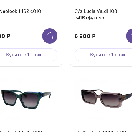
 Neolook 1462 с010
С/з Lucia Valdi 108
с41В+футляр
00 ₽
6 900 ₽
Купить в 1 клик
Купить в 1 клик