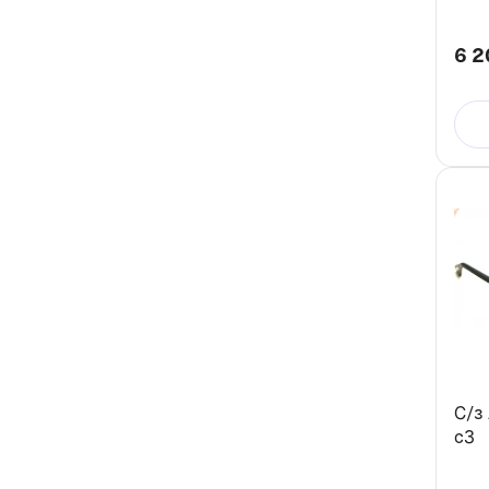
6 2
С/з
c3