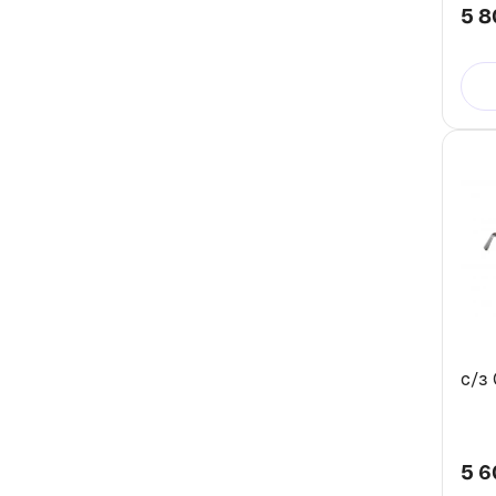
5 8
с/з
5 6