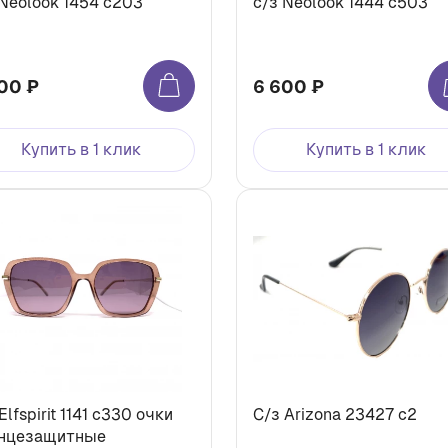
 Neolook 1454 с203
с/з Neolook 1444 с503
00 ₽
6 600 ₽
Купить в 1 клик
Купить в 1 клик
Elfspirit 1141 с330 очки
С/з Arizona 23427 c2
нцезащитные