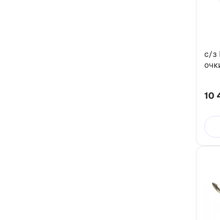
c/з
очк
10 