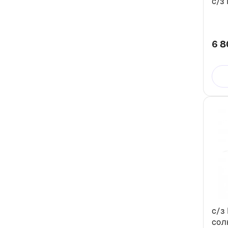
с/з
6 8
c/з 
сол