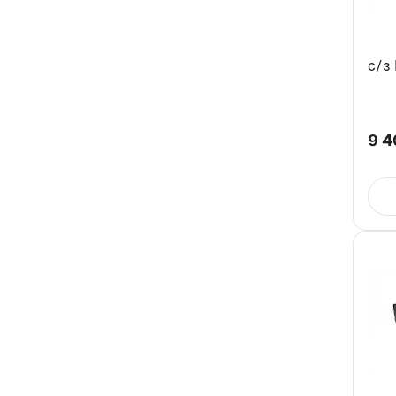
c/з
9 4