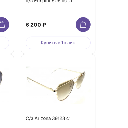
с/з Elfspirit 506 c001
6 200 ₽
Купить в 1 клик
С/з Arizona 39123 c1