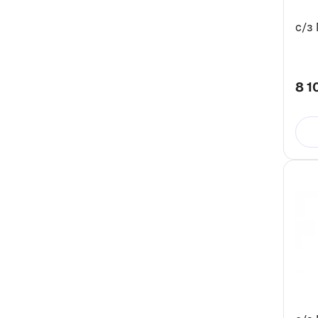
с/з
8 1