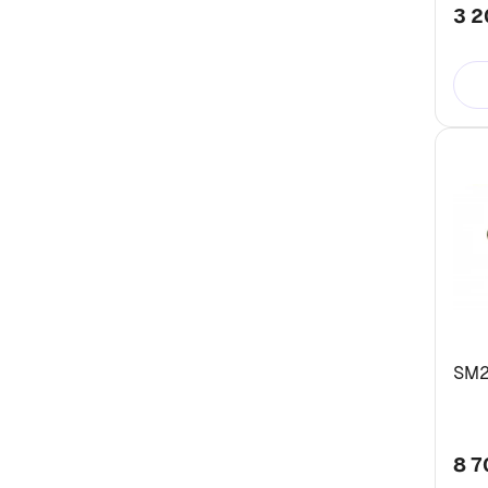
3 2
SM2
8 7