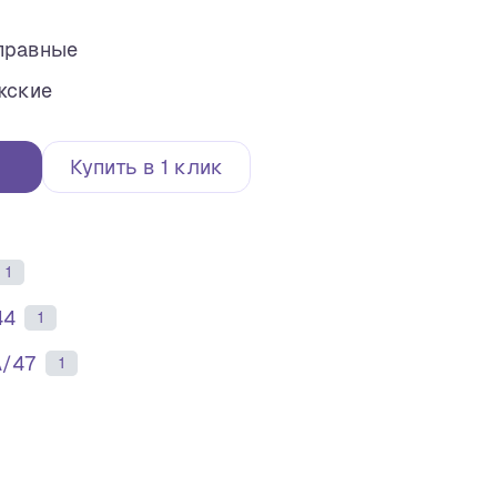
правные
жские
Купить в 1 клик
1
44
1
А/47
1