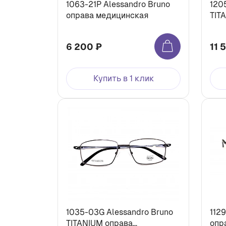
1063-21P Alessandro Bruno
120
оправа медицинская
TIT
мед
6 200 ₽
11 
Купить в 1 клик
1035-03G Alessandro Bruno
112
TITANIUM оправа
опр