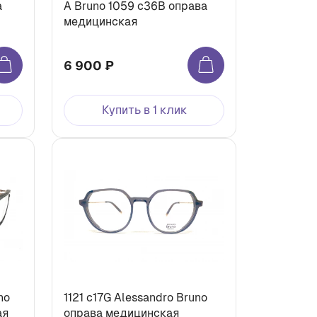
а
A Bruno 1059 с36В оправа
медицинская
6 900 ₽
Купить в 1 клик
no
1121 c17G Alessandro Bruno
ая
оправа медицинская