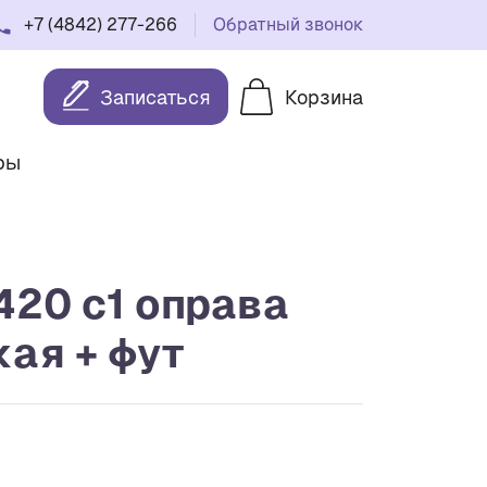
+7 (4842) 277-266
Обратный звонок
Записаться
Корзина
ры
420 c1 оправа
ая + фут