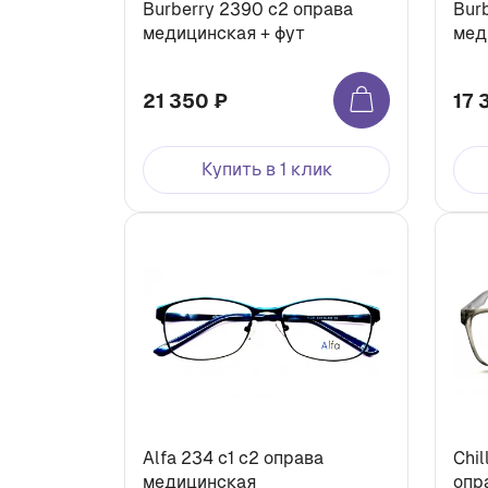
Burberry 2390 c2 оправа
Bur
медицинская + фут
мед
21 350 ₽
17 
Купить в 1 клик
Alfa 234 c1 с2 оправа
Chilli
медицинская
опр