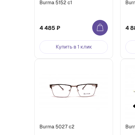
Burma 5152 c1
Burm
4 485 ₽
4 8
Купить в 1 клик
Burma 5027 c2
Bur