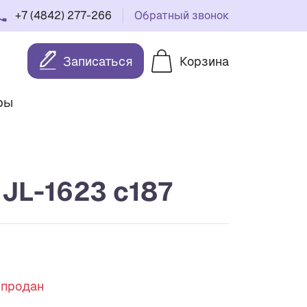
+7 (4842) 277-266
Обратный звонок
Записаться
Корзина
ры
 JL-1623 c187
спродан