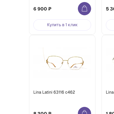
6 900 ₽
5 3
Купить в 1 клик
Lina Latini 63116 с462
Lina
8 200 ₽
1 8