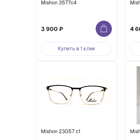
Mishon 3577c4
Mis
3 900 ₽
4 6
Купить в 1 клик
Mishon 23057 c1
Mish