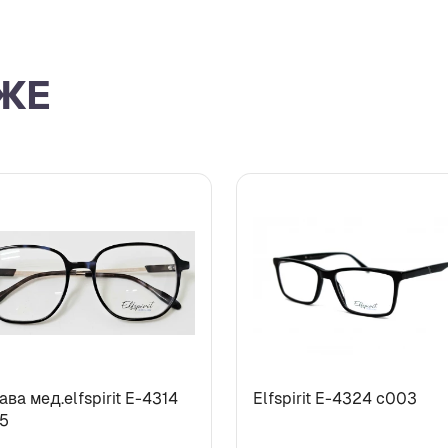
ЖЕ
ва мед.elfspirit Е-4314
Elfspirit Е-4324 c003
5