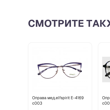
СМОТРИТЕ ТАК
Оправа мед.elfspirit Е-4169
Опра
с003
с00