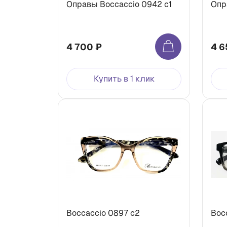
Оправы Boccaccio 0942 c1
Опр
4 700 ₽
4 6
Купить в 1 клик
Boccaccio 0897 с2
Boc