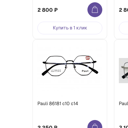
2 800 ₽
2 8
Купить в 1 клик
Pauli 86181 с10 с14
Paul
2 250 ₽
3 1