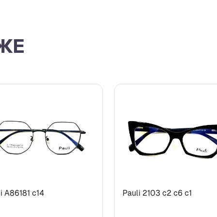
ЖЕ
i А86181 с14
Pauli 2103 с2 c6 с1