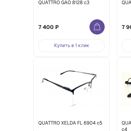
QUATTRO GAO 8128 c3
QUA
7 400 ₽
7 9
Купить в 1 клик
QUATTRO XELDA FL 6904 c5
QUA
c4