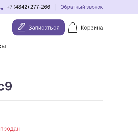
+7 (4842) 277-266
Обратный звонок
Записаться
Корзина
ры
с9
спродан