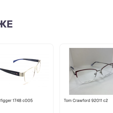
ЖЕ
lfigger 1748 с005
Tom Crawford 92011 с2