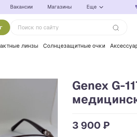
Вакансии
Магазины
Еще
г
тактные линзы
Солнцезащитные очки
Аксессуа
Genex G-1
медицинс
3 900 ₽