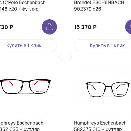
c O"Polo Eschenbach
Brendel ESCHENBACH
146 с20 + футляр
902379 c26
730 ₽
15 370 ₽
Купить в 1 клик
Купить в 1 клик
phreys Eschenbach
Humphreys Eschenbach
362 С35 + футляр
582375 С10 + футляр