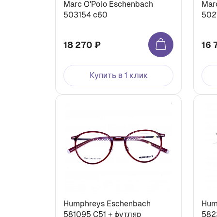
Marc O'Polo Eschenbach
Mar
503154 с60
502
18 270 ₽
16 
Купить в 1 клик
Humphreys Eschenbach
Hum
581095 С51 + футляр
582