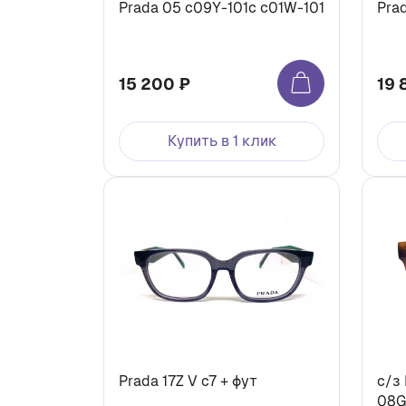
Prada 05 c09Y-101c c01W-101
Pra
15 200 ₽
19 
Купить в 1 клик
Prada 17Z V с7 + фут
c/з
08G