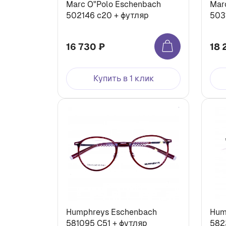
Marc O"Polo Eschenbach
Mar
502146 с20 + футляр
503
16 730 ₽
18 
Купить в 1 клик
Humphreys Eschenbach
Hum
581095 С51 + футляр
582