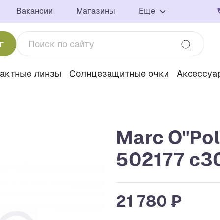
Вакансии
Магазины
Еще
г
тактные линзы
Солнцезащитные очки
Аксессуа
Marc O"Po
502177 с3
21 780 ₽