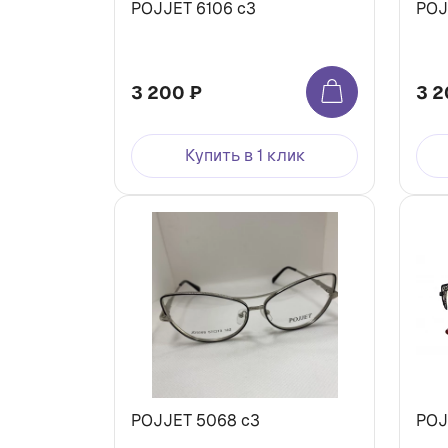
POJJET 6106 с3
POJ
3 200 ₽
3 2
Купить в 1 клик
POJJET 5068 с3
POJ